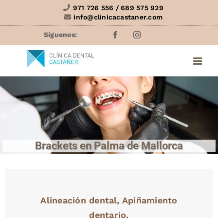
Saltar
971 726 556 / 689 575 929
info@clinicacastaner.com
al
contenido
Facebook
Instagram
Brackets en Palma de Mallorca
Alineación dental, Apiñamiento
dentario.