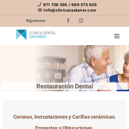
Saltar
971 726 556 / 689 575 929
info@clinicacastaner.com
al
contenido
Facebook
Instagram
Restauración Dental
Coronas, Incrustaciones y Carillas cerámicas.
Empastes y Obturaciones.