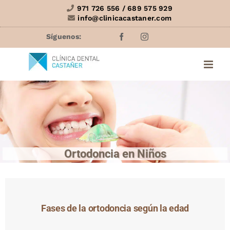
Saltar
971 726 556 / 689 575 929
info@clinicacastaner.com
al
contenido
Facebook
Instagram
Ortodoncia en Niños
Fases de la ortodoncia según la edad