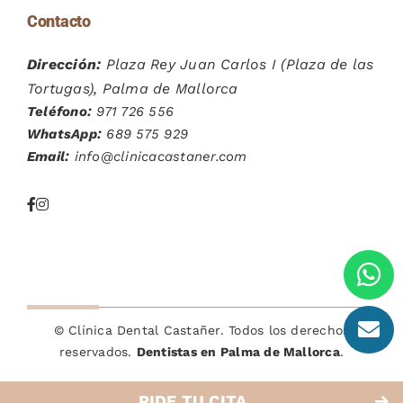
Contacto
Dirección:
Plaza Rey Juan Carlos I (Plaza de las
Tortugas), Palma de Mallorca
Teléfono:
971 726 556
WhatsApp:
689 575 929
Email:
info@clinicacastaner.com
©
Clínica Dental Castañer. Todos los derechos
reservados.
Dentistas en Palma de Mallorca
.
PIDE TU CITA