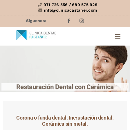
Saltar
971 726 556 / 689 575 929
info@clinicacastaner.com
al
contenido
Facebook
Instagram
Restauración Dental con Cerámica
Corona o funda dental. Incrustación dental.
Cerámica sin metal.